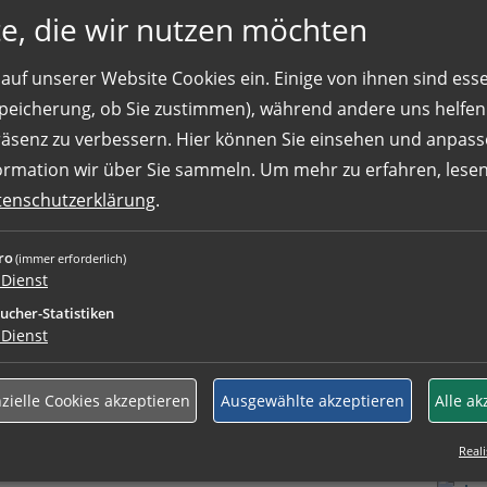
e, die wir nutzen möchten
t ausgestattete Wohnmöglichkeiten
+
auf unserer Website Cookies ein. Einige von ihnen sind essen
 Speicherung, ob Sie zustimmen), während andere uns helfe
Ihre k
ht und brandschutztechnische Anlagen
räsenz zu verbessern. Hier können Sie einsehen und anpass
auch g
den Gesetze und Vorschriften
ormation wir über Sie sammeln.
Um mehr zu erfahren, lesen 
echnische Anlagen in Betrieb und führen
tenschutzerklärung
.
senden
ro
ren die Touren sowie die
(immer erforderlich)
Wir we
Dienst
aufneh
ucher-Statistiken
Dienst
Wir fre
lossene Ausbildung als Mechatroniker,
zielle Cookies akzeptieren
Ausgewählte akzeptieren
Alle ak
striemechaniker oder eine vergleichbare
Reali