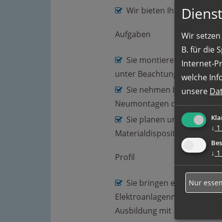
Dienst
Wir bieten Ihnen auch gu
Aufgaben
Wir setzen 
B. für die
Sie montieren fachgerec
Internet-P
unter Beachtung der gelten
welche Inf
Sie nehmen brandschutzt
unsere
Da
Neumontagen durch
Kla
Sie planen und koordinie
↓
1
Materialdisposition
Bes
↓
1
Profil
Sie bringen eine abgesch
Nur essen
Elektroanlagenmonteur, Indu
Ausbildung mit