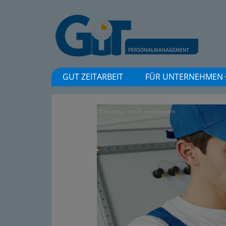
GUT ZEITARBEIT
FÜR UNTERNEHMEN
©Kadmy - stock.adobe.com