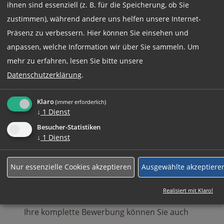
ihnen sind essenziell (z. B. für die Speicherung, ob Sie
zustimmen), während andere uns helfen unsere Internet-
Beschäftigungsart:
Vollzeit
Präsenz zu verbessern. Hier können Sie einsehen und
anpassen, welche Information wir über Sie sammeln.
Um
mehr zu erfahren, lesen Sie bitte unsere
Jetzt online Bewerben
Datenschutzerklärung
.
Klaro
(immer erforderlich)
Weitere Jobs
↓
1
Dienst
Besucher-Statistiken
↓
1
Dienst
Rufen Sie uns einfach an:
Nur essenzielle Cookies akzeptieren
Ausgewählte akzeptiere
+49 (0)89 590 68 65-0
Realisiert mit Klaro!
Ihre komplette Bewerbung können Sie auch