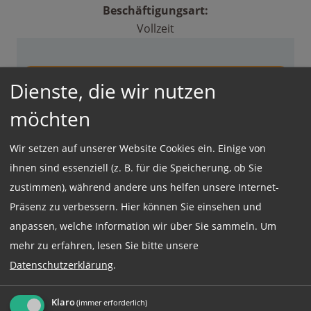
Beschäftigungsart:
Vollzeit
Jetzt online Bewerben
Dienste, die wir nutzen
möchten
Weitere Jobs
Wir setzen auf unserer Website Cookies ein. Einige von
ihnen sind essenziell (z. B. für die Speicherung, ob Sie
zustimmen), während andere uns helfen unsere Internet-
Rufen Sie uns einfach an:
Präsenz zu verbessern. Hier können Sie einsehen und
anpassen, welche Information wir über Sie sammeln.
Um
+49 (0)89 590 68 65-0
mehr zu erfahren, lesen Sie bitte unsere
Datenschutzerklärung
.
Ihre komplette Bewerbung können Sie auch
gerne an
Klaro
(immer erforderlich)