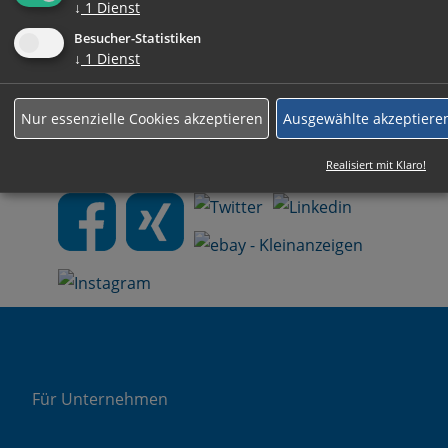
↓
1
Dienst
bewerbung@gut-zeitarbeit.de
senden.
Besucher-Statistiken
↓
1
Dienst
Wir werden umgehend mit Ihnen Kontakt
aufnehmen.
Nur essenzielle Cookies akzeptieren
Ausgewählte akzeptiere
Wir freuen uns auf Sie!
Realisiert mit Klaro!
Für Unternehmen