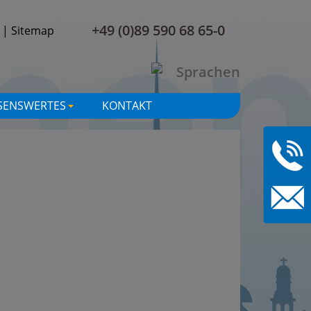
+49 (0)89 590 68 65-0
|
Sitemap
SENSWERTES
KONTAKT
+
+