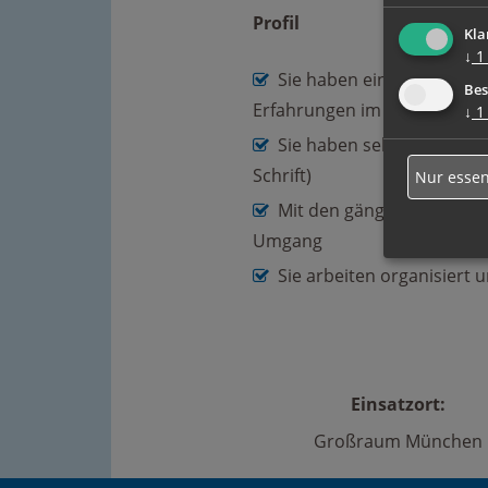
Profil
Kla
↓
1
Sie haben eine kaufmänni
Bes
Erfahrungen im Vertriebsinn
↓
1
Sie haben sehr gute Deut
Schrift)
Nur essen
Mit den gängigen PC Pro
Umgang
Sie arbeiten organisiert 
Einsatzort:
Großraum München