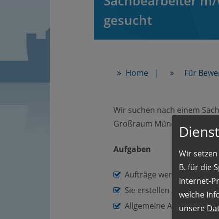
Sachbearbeiter m
gesucht
Home
Für Bewe
Wir suchen nach einem Sachb
Großraum München mit der 
Dienst
Aufgaben
Wir setzen 
B. für die
Aufträge werden von Ihne
Internet-P
Sie erstellen Angebote
welche Inf
Allgemeine Aufgaben üb
unsere
Da