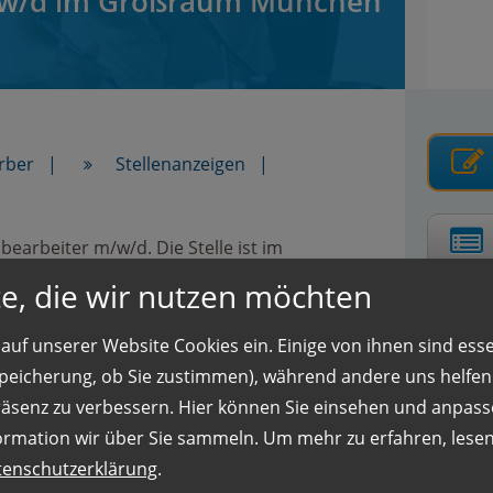
/w/d im Großraum München
rber
Stellenanzeigen
earbeiter m/w/d. Die Stelle ist im
Option zur Übernahme zu besetzen.
e, die wir nutzen möchten
auf unserer Website Cookies ein. Einige von ihnen sind essen
Rufen 
 Speicherung, ob Sie zustimmen), während andere uns helfe
n bearbeitet
räsenz zu verbessern. Hier können Sie einsehen und anpass
+
ormation wir über Sie sammeln.
Um mehr zu erfahren, lesen 
ernehmen Sie
tenschutzerklärung
.
Ihre k