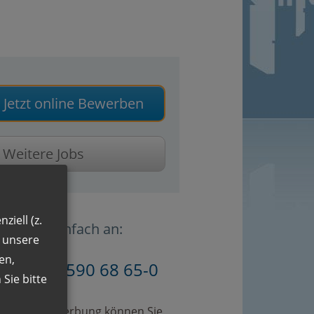
Jetzt online Bewerben
Weitere Jobs
ziell (z.
Sie uns einfach an:
n unsere
en,
49 (0)89 590 68 65-0
Sie bitte
omplette Bewerbung können Sie