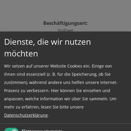
Beschäftigungsart:
Vollzeit
Dienste, die wir nutzen
möchten
Jetzt online Bewerben
Wir setzen auf unserer Website Cookies ein. Einige von
Weitere Jobs
ihnen sind essenziell (z. B. für die Speicherung, ob Sie
zustimmen), während andere uns helfen unsere Internet-
Präsenz zu verbessern. Hier können Sie einsehen und
anpassen, welche Information wir über Sie sammeln.
Um
Rufen Sie uns einfach an:
mehr zu erfahren, lesen Sie bitte unsere
Datenschutzerklärung
.
+49 (0)89 590 68 65-0
Klaro
(immer erforderlich)