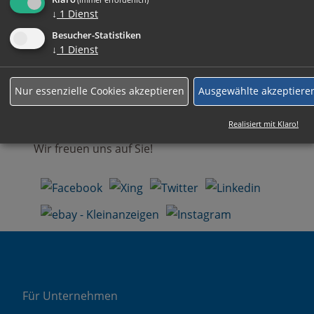
Ihre komplette Bewerbung können Sie auch
↓
1
Dienst
gerne an
Besucher-Statistiken
↓
1
Dienst
bewerbung@gut-zeitarbeit.de
senden.
Wir werden umgehend mit Ihnen Kontakt
Nur essenzielle Cookies akzeptieren
Ausgewählte akzeptiere
aufnehmen.
Realisiert mit Klaro!
Wir freuen uns auf Sie!
Für Unternehmen