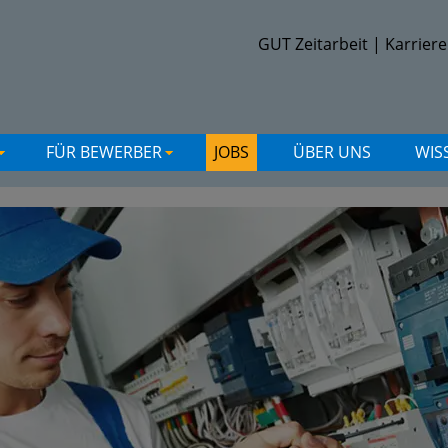
GUT Zeitarbeit
|
Karriere
FÜR BEWERBER
JOBS
ÜBER UNS
WIS
+
+
+
+