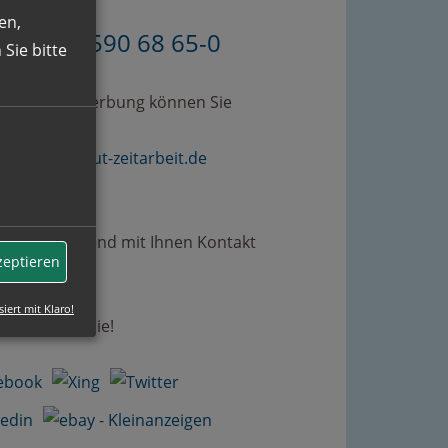
en,
49 (0)89 590 68 65-0
Sie bitte
omplette Bewerbung können Sie
erne an
werbung@gut-zeitarbeit.de
.
rden umgehend mit Ihnen Kontakt
zeptieren
men.
siert mit Klaro!
uen uns auf Sie!