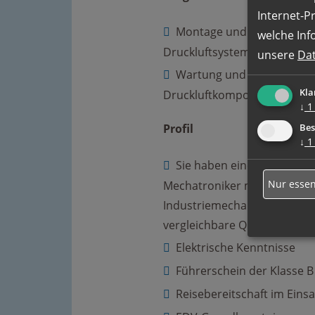
Internet-P
Montage und Inbetriebn
welche Inf
Druckluftsystemen und -ste
unsere
Da
Wartung und Reparatur 
Kla
Druckluftkomponenten
↓
1
Profil
Bes
↓
1
Sie haben eine abgeschlos
Nur essen
Mechatroniker m/w/d, Kälte
Industriemechaniker/Maschi
vergleichbare Qualifikation
Elektrische Kenntnisse
Führerschein der Klasse B
Reisebereitschaft im Einsa