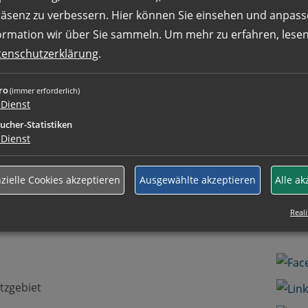
räsenz zu verbessern. Hier können Sie einsehen und anpass
+
ahme von Kompressoren und kompletten
ormation wir über Sie sammeln.
Um mehr zu erfahren, lesen 
uerungen bei Kunden
tenschutzerklärung
.
Ihre k
von Kompressoren und
auch g
ro
(immer erforderlich)
Dienst
be
ucher-Statistiken
senden
Dienst
sene Ausbildung als Elektriker m/w/d,
Wir we
zielle Cookies akzeptieren
Ausgewählte akzeptieren
Alle ak
anlagenbauer m/w/d,
aufneh
nenschlosser m/w/d oder eine
Reali
Wir fre
tzgebiet