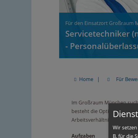
Für den Einsatzort Großraum 
Servicetechniker
- Personalüberlas
Home
Für Bewe
Im Großraum München suchen
Dienst
besteht die Option zur Über
Arbeitsverhältnis.
Wir setzen 
Aufgaben
B. für die