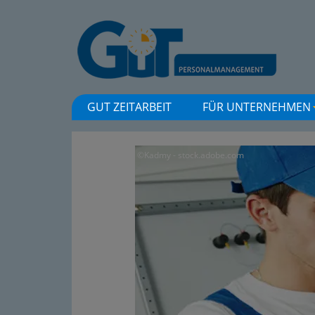
GUT ZEITARBEIT
FÜR UNTERNEHMEN
©Kadmy - stock.adobe.com