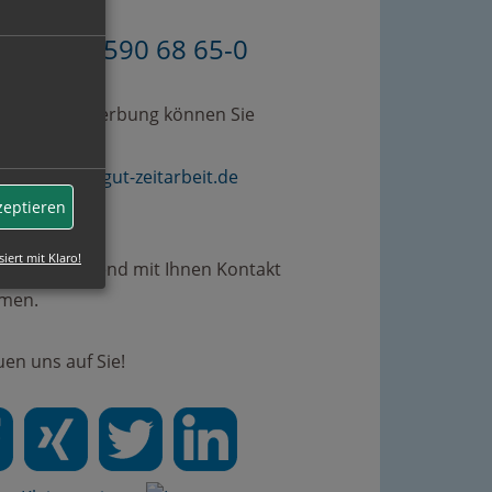
49 (0)89 590 68 65-0
omplette Bewerbung können Sie
erne an
bewerbung@gut-zeitarbeit.de
.
zeptieren
siert mit Klaro!
rden umgehend mit Ihnen Kontakt
men.
uen uns auf Sie!