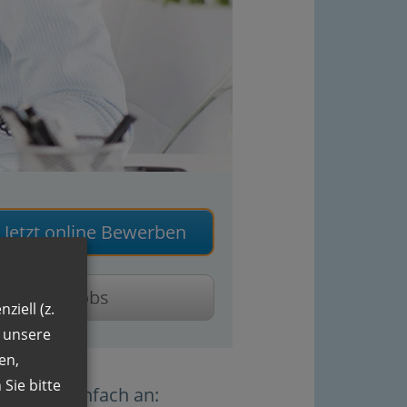
Jetzt online Bewerben
Weitere Jobs
ziell (z.
n unsere
en,
Sie bitte
Sie uns einfach an: