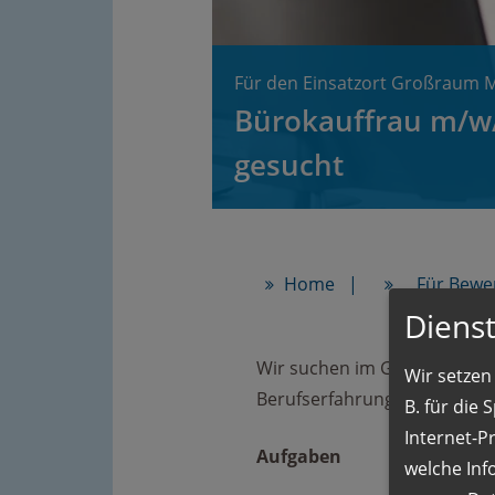
Für den Einsatzort Großraum 
Bürokauffrau m/
gesucht
Home
Für Bewe
Dienst
Wir suchen im Großraum Mü
Wir setzen 
Berufserfahrung mit der Op
B. für die
Internet-P
Aufgaben
welche Inf