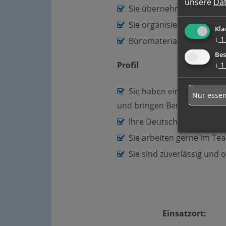
unsere
Da
Sie übernehmen alle anfa
Sie organisieren Abläufe 
Kla
↓
1
Büromaterial beschaffen 
Bes
Profil
↓
1
Sie haben eine abgeschl
Nur essen
und bringen Berufserfahrun
Ihre Deutschkenntnisse si
Sie arbeiten gerne im Te
Sie sind zuverlässig und o
Einsatzort: