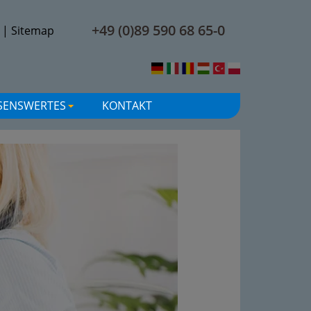
+49 (0)89 590 68 65-0
|
Sitemap
SENSWERTES
KONTAKT
+
+