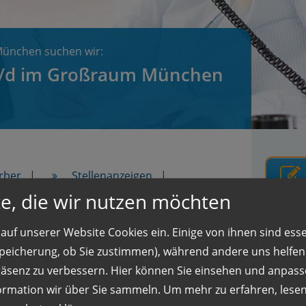
München suchen wir:
w/d im Großraum München
rber
Stellenanzeigen
e, die wir nutzen möchten
nchen eine Bürokauffrau m/w/d mit
auf unserer Website Cookies ein. Einige von ihnen sind essen
tion zur Übernahme.
 Speicherung, ob Sie zustimmen), während andere uns helfe
räsenz zu verbessern. Hier können Sie einsehen und anpass
ormation wir über Sie sammeln.
Um mehr zu erfahren, lesen 
Rufen 