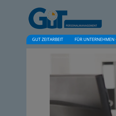
GUT ZEITARBEIT
FÜR UNTERNEHMEN
©milanmarkovic78 - stock.adobe.com