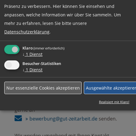
Präsenz zu verbessern. Hier können Sie einsehen und
anpassen, welche Information wir über Sie sammeln.
Um
Jetzt online Bewerben
mehr zu erfahren, lesen Sie bitte unsere
Datenschutzerklärung
.
Weitere Jobs
Klaro
(immer erforderlich)
↓
1
Dienst
Besucher-Statistiken
Rufen Sie uns einfach an:
↓
1
Dienst
+49 (0)89 590 68 65-0
Nur essenzielle Cookies akzeptieren
Ausgewählte akzeptiere
Ihre komplette Bewerbung können Sie auch
Realisiert mit Klaro!
gerne an
bewerbung@gut-zeitarbeit.de
senden.
Wir werden umgehend mit Ihnen Kontakt