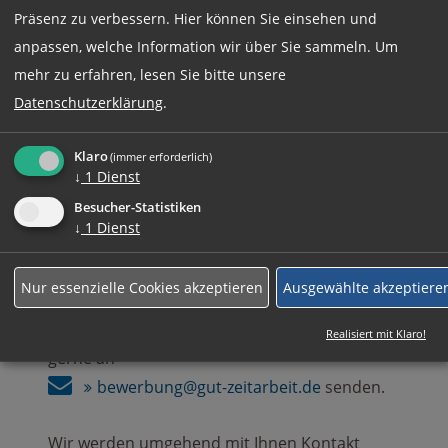
Präsenz zu verbessern. Hier können Sie einsehen und
Jetzt online Bewerben
anpassen, welche Information wir über Sie sammeln.
Um
mehr zu erfahren, lesen Sie bitte unsere
Datenschutzerklärung
.
Weitere Jobs
Klaro
(immer erforderlich)
↓
1
Dienst
Besucher-Statistiken
Rufen Sie uns einfach an:
↓
1
Dienst
+49 (0)89 590 68 65-0
Nur essenzielle Cookies akzeptieren
Ausgewählte akzeptiere
Ihre komplette Bewerbung können Sie auch
Realisiert mit Klaro!
gerne an
bewerbung@gut-zeitarbeit.de
senden.
Wir werden umgehend mit Ihnen Kontakt