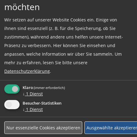
möchten
Wir setzen auf unserer Website Cookies ein. Einige von
Einsatzort:
ihnen sind essenziell (z. B. für die Speicherung, ob Sie
München
zustimmen), während andere uns helfen unsere Internet-
Präsenz zu verbessern. Hier können Sie einsehen und
anpassen, welche Information wir über Sie sammeln.
Um
Beschäftigungsart:
mehr zu erfahren, lesen Sie bitte unsere
Vollzeit
Datenschutzerklärung
.
Klaro
(immer erforderlich)
Jetzt online Bewerben
↓
1
Dienst
Besucher-Statistiken
↓
1
Dienst
Weitere Jobs
Nur essenzielle Cookies akzeptieren
Ausgewählte akzeptiere