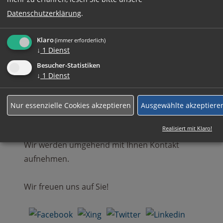
Datenschutzerklärung
.
Rufen Sie uns einfach an:
Klaro
(immer erforderlich)
↓
1
Dienst
+49 (0)89 590 68 65-0
Besucher-Statistiken
↓
1
Dienst
Ihre komplette Bewerbung können Sie auch
gerne an
Nur essenzielle Cookies akzeptieren
Ausgewählte akzeptiere
bewerbung@gut-zeitarbeit.de
senden.
Realisiert mit Klaro!
Wir werden umgehend mit Ihnen Kontakt
aufnehmen.
Wir freuen uns auf Sie!