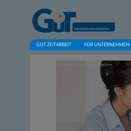
GUT ZEITARBEIT
FÜR UNTERNEHMEN
©Jeanette Dietl - stock.adobe.com