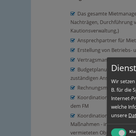
Das gesamte Mietmanagem
Nachträgen, Durchführung 
Kautionsverwaltung,)
Ansprechpartner für Mie
Erstellung von Betriebs
Vertragsmanagement (v.a
Dienst
Budgetplanung und das B
zuständigen Ansprechpartn
Wir setzen 
Rechnungsmanagement un
B. für die
Koordination der Dienstl
Internet-P
dem FM
welche Inf
unsere
Da
Koordination kleinerer I
Maßnahmen - inkl. Abrechnu
Kla
vermieteten Objekte in Zus