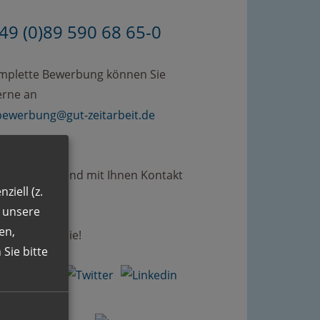
49 (0)89 590 68 65-0
omplette Bewerbung können Sie
erne an
bewerbung@gut-zeitarbeit.de
.
rden umgehend mit Ihnen Kontakt
ziell (z.
men.
n unsere
en,
uen uns auf Sie!
Sie bitte