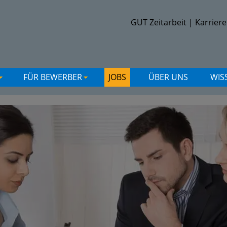
GUT Zeitarbeit
|
Karriere
FÜR BEWERBER
JOBS
ÜBER UNS
WIS
+
+
+
+