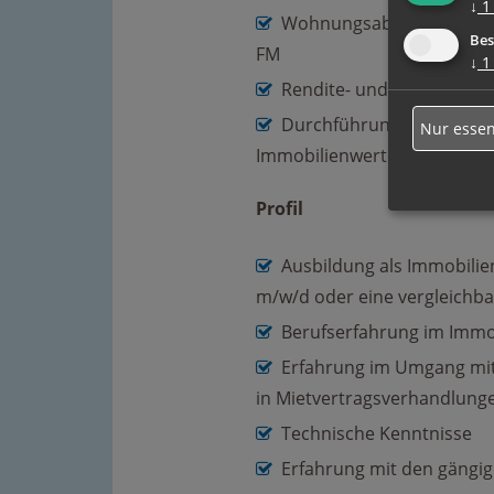
↓
1
Wohnungsabnahmen und 
Bes
FM
↓
1
Rendite- und Wirtschaftl
Durchführung vergleiche
Nur essen
Immobilienwertes
Profil
Ausbildung als Immobili
m/w/d oder eine vergleichba
Berufserfahrung im Imm
Erfahrung im Umgang mi
in Mietvertragsverhandlung
Technische Kenntnisse
Erfahrung mit den gängi