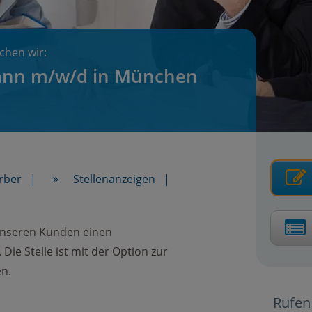
chen wir:
ann m/w/d in München
rber
Stellenanzeigen
unseren Kunden einen
ie Stelle ist mit der Option zur
n.
Rufen 