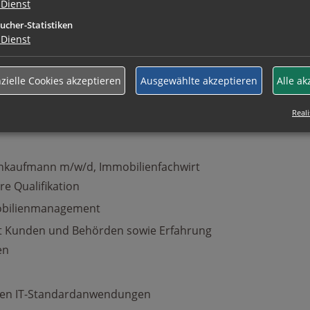
Dienst
-übergaben in Zusammenarbeit mit dem
ucher-Statistiken
Dienst
ichkeitsberechnungen für die Immobilien
nder Marktanalysen zur Einschätzung des
zielle Cookies akzeptieren
Ausgewählte akzeptieren
Alle ak
Reali
enkaufmann m/w/d, Immobilienfachwirt
re Qualifikation
obilienmanagement
t Kunden und Behörden sowie Erfahrung
en
gen IT-Standardanwendungen