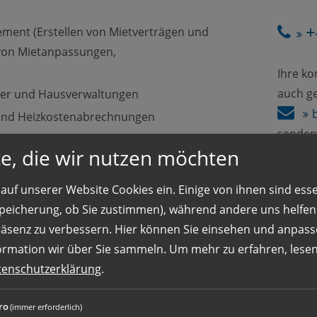
+
ent (Erstellen von Mietverträgen und
von Mietanpassungen,
Ihre k
auch g
ter und Hausverwaltungen
- und Heizkostenabrechnungen
senden
. Mietverträge und Wartungsverträge)
e, die wir nutzen möchten
erichtswesen in Absprache mit den
Wir we
ern
auf unserer Website Cookies ein. Einige von ihnen sind essen
aufneh
d Teilaufgaben der Objektbuchhaltung
 Speicherung, ob Sie zustimmen), während andere uns helfe
eistungsfirmen in Zusammenarbeit mit
räsenz zu verbessern. Hier können Sie einsehen und anpass
Wir fre
ormation wir über Sie sammeln.
Um mehr zu erfahren, lesen 
tenschutzerklärung
.
nstandhaltungs- und baulicher
ng für unsere Liegenschaften und
ro
ammenarbeit mit dem FM
(immer erforderlich)