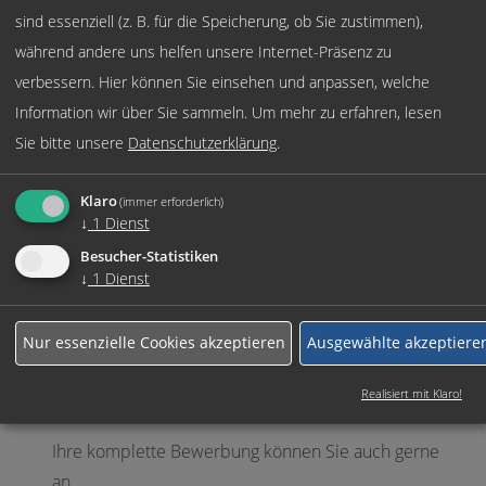
sind essenziell (z. B. für die Speicherung, ob Sie zustimmen),
Beschäftigungsart:
während andere uns helfen unsere Internet-Präsenz zu
Vollzeit
verbessern. Hier können Sie einsehen und anpassen, welche
Information wir über Sie sammeln.
Um mehr zu erfahren, lesen
Sie bitte unsere
Datenschutzerklärung
.
Jetzt online Bewerben
Klaro
(immer erforderlich)
Weitere Jobs
↓
1
Dienst
Besucher-Statistiken
↓
1
Dienst
Rufen Sie uns einfach an:
Nur essenzielle Cookies akzeptieren
Ausgewählte akzeptiere
+49 (0)89 590 68 65-0
Realisiert mit Klaro!
Ihre komplette Bewerbung können Sie auch gerne
an