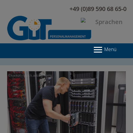
+49 (0)89 590 68 65-0
Menü
©kjekol - stock.adobe.com