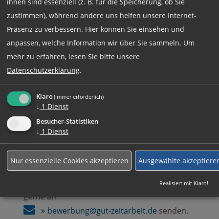
ihnen sind essenziell (z. B. für die Speicherung, ob Sie
Vollzeit
zustimmen), während andere uns helfen unsere Internet-
Präsenz zu verbessern. Hier können Sie einsehen und
anpassen, welche Information wir über Sie sammeln.
Um
Jetzt online Bewerben
mehr zu erfahren, lesen Sie bitte unsere
Datenschutzerklärung
.
Weitere Jobs
Klaro
(immer erforderlich)
↓
1
Dienst
Besucher-Statistiken
Rufen Sie uns einfach an:
↓
1
Dienst
+49 (0)89 590 68 65-0
Nur essenzielle Cookies akzeptieren
Ausgewählte akzeptiere
Ihre komplette Bewerbung können Sie auch
Realisiert mit Klaro!
gerne an
bewerbung@gut-zeitarbeit.de
senden.