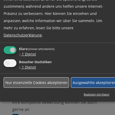
Beschäftigungsart:
zustimmen), während andere uns helfen unsere Internet-
Vollzeit
Präsenz zu verbessern. Hier können Sie einsehen und
anpassen, welche Information wir über Sie sammeln.
Um
mehr zu erfahren, lesen Sie bitte unsere
Jetzt online Bewerben
Datenschutzerklärung
.
Weitere Jobs
Klaro
(immer erforderlich)
↓
1
Dienst
Besucher-Statistiken
↓
1
Dienst
Rufen Sie uns einfach an:
Nur essenzielle Cookies akzeptieren
Ausgewählte akzeptiere
+49 (0)89 590 68 65-0
Realisiert mit Klaro!
Ihre komplette Bewerbung können Sie auch
gerne an