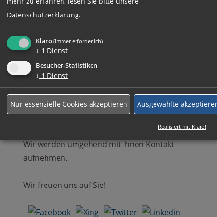
mehr zu erfahren, lesen Sie bitte unsere
Datenschutzerklärung
.
Rufen Sie uns einfach an:
Klaro
(immer erforderlich)
↓
1
Dienst
+49 (0)89 590 68 65-0
Besucher-Statistiken
↓
1
Dienst
Ihre komplette Bewerbung können Sie auch
gerne an
Nur essenzielle Cookies akzeptieren
Ausgewählte akzeptiere
bewerbung@gut-zeitarbeit.de
senden.
Realisiert mit Klaro!
Wir werden umgehend mit Ihnen Kontakt
aufnehmen.
Wir freuen uns auf Sie!