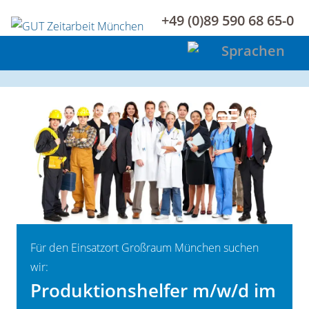
+49 (0)89 590 68 65-0
©Kurhan - stock.adobe.com
Menü
Für den Einsatzort Großraum München suchen
wir:
Produktionshelfer m/w/d im