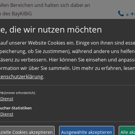
 allen Bereichen und halten sich dabei an
+
 des BayKiBiG
ungen übernehmen und dokumentieren
e, die wir nutzen möchten
Ihre k
tungsbögen ordentlich und
auch g
auf unserer Website Cookies ein. Einige von ihnen sind essen
t 25 Kindern
 Speicherung, ob Sie zustimmen), während andere uns helfe
senden
teren pädagogischen Kräften in der Gruppe
räsenz zu verbessern. Hier können Sie einsehen und anpass
ormation wir über Sie sammeln.
Um mehr zu erfahren, lesen 
Wir we
tenschutzerklärung
.
gehören zu Ihren Täglichen Aufgaben,
aufneh
Überblick und sind stets freundlich und
ro
(immer erforderlich)
tern
Wir fre
Dienst
en führen Sie Elterngespräche und
ucher-Statistiken
 den Entwicklungsstand ihres Kindes
Dienst
berblick über die Gruppe und behalten
 auf jedes Kind
zielle Cookies akzeptieren
Ausgewählte akzeptieren
Alle ak