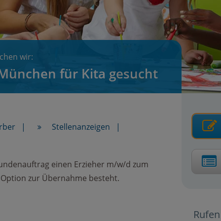
chen wir:
 München für Kita gesucht
rber
Stellenanzeigen
undenauftrag einen Erzieher m/w/d zum
ie Option zur Übernahme besteht.
Rufen 