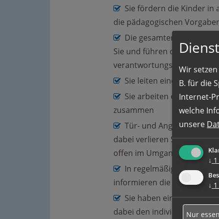
Sie fördern die Kinder in
die pädagogischen Vorgaben
Die gesamten Beobacht
Dienst
Sie und führen die Beobach
verantwortungsbewusst
Wir setzen 
Sie leiten eine Gruppe mi
B. für die
Sie arbeiten eng mit wei
Internet-P
zusammen
welche Inf
unsere
Da
Tür- und Angelgespräche 
dabei verlieren Sie nie den 
Kla
offen im Umgang mit den El
↓
1
In regelmäßigen Abständ
Bes
informieren die Eltern über
↓
1
Sie haben einen Gesamtü
dabei den individuellen Blick
Nur essen