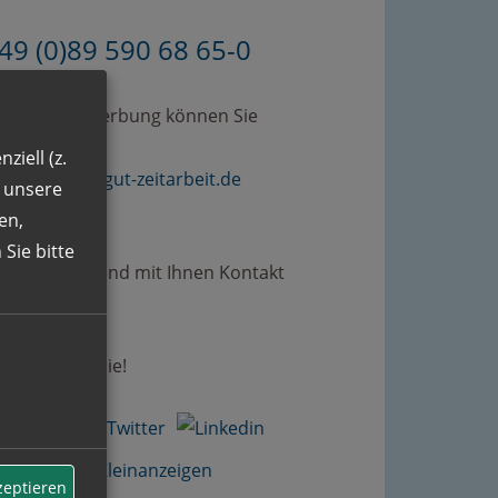
49 (0)89 590 68 65-0
omplette Bewerbung können Sie
erne an
ziell (z.
bewerbung@gut-zeitarbeit.de
n unsere
.
en,
Sie bitte
rden umgehend mit Ihnen Kontakt
men.
uen uns auf Sie!
zeptieren