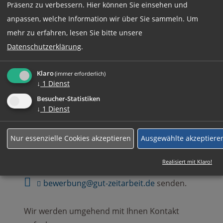
Präsenz zu verbessern. Hier können Sie einsehen und
Jetzt online Bewerben
anpassen, welche Information wir über Sie sammeln.
Um
mehr zu erfahren, lesen Sie bitte unsere
Datenschutzerklärung
.
Weitere Jobs
Klaro
(immer erforderlich)
↓
1
Dienst
Rufen Sie uns einfach an:
Besucher-Statistiken
↓
1
Dienst
+49 (0)89 590 68 65-0
Nur essenzielle Cookies akzeptieren
Ausgewählte akzeptiere
Ihre komplette Bewerbung können Sie auch
Realisiert mit Klaro!
gerne an
bewerbung@gut-zeitarbeit.de
senden.
Wir werden umgehend mit Ihnen Kontakt