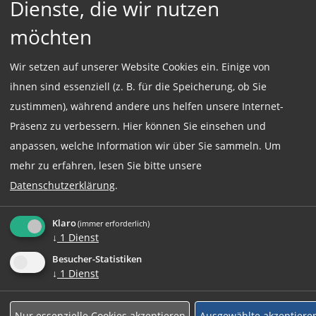
Dienste, die wir nutzen
Verantwortungsbewusstsein sind Eigenschaften, die
Sie ausmachen
möchten
Wir setzen auf unserer Website Cookies ein. Einige von
ihnen sind essenziell (z. B. für die Speicherung, ob Sie
Einsatzort:
zustimmen), während andere uns helfen unsere Internet-
München
Präsenz zu verbessern. Hier können Sie einsehen und
anpassen, welche Information wir über Sie sammeln.
Um
mehr zu erfahren, lesen Sie bitte unsere
Datenschutzerklärung
.
Beschäftigungsart:
Vollzeit
Klaro
(immer erforderlich)
↓
1
Dienst
Jetzt online Bewerben
Besucher-Statistiken
↓
1
Dienst
Weitere Jobs
Nur essenzielle Cookies akzeptieren
Ausgewählte akzeptiere