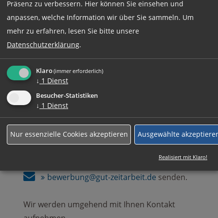
Präsenz zu verbessern. Hier können Sie einsehen und
Jetzt online Bewerben
anpassen, welche Information wir über Sie sammeln.
Um
mehr zu erfahren, lesen Sie bitte unsere
Datenschutzerklärung
.
Weitere Jobs
Klaro
(immer erforderlich)
↓
1
Dienst
Rufen Sie uns einfach an:
Besucher-Statistiken
↓
1
Dienst
+49 (0)89 590 68 65-0
Nur essenzielle Cookies akzeptieren
Ausgewählte akzeptiere
Ihre komplette Bewerbung können Sie auch
Realisiert mit Klaro!
gerne an
bewerbung@gut-zeitarbeit.de
senden.
Wir werden umgehend mit Ihnen Kontakt