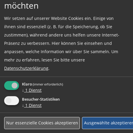
möchten
Wir setzen auf unserer Website Cookies ein. Einige von
Einsatzort:
ihnen sind essenziell (z. B. für die Speicherung, ob Sie
München
zustimmen), während andere uns helfen unsere Internet-
Präsenz zu verbessern. Hier können Sie einsehen und
anpassen, welche Information wir über Sie sammeln.
Um
Beschäftigungsart:
mehr zu erfahren, lesen Sie bitte unsere
Vollzeit
Datenschutzerklärung
.
Klaro
(immer erforderlich)
Jetzt online Bewerben
↓
1
Dienst
Besucher-Statistiken
↓
1
Dienst
Weitere Jobs
Nur essenzielle Cookies akzeptieren
Ausgewählte akzeptiere