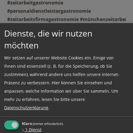
#zeitarbeitgastronomie
#personaldienstleistergastronomie
#zeitarbeitsfirmagastronomie #münchenzeitarbeit
#zeitarbeitsfirmeninmünchen
Dienste, die wir nutzen
#zeitarbeitsfirmenmünchen
möchten
#zeitarbeitinmünchen
#zeitarbeitsfirmainmünchen
Wir setzen auf unserer Website Cookies ein. Einige von
#zeitarbeitsfirmamünchen #personalfirma
ihnen sind essenziell (z. B. für die Speicherung, ob Sie
#gutezeitarbeitsfirmen #zeitarbeitmünchen
zustimmen), während andere uns helfen unsere Internet-
Präsenz zu verbessern. Hier können Sie einsehen und
anpassen, welche Information wir über Sie sammeln.
Um
mehr zu erfahren, lesen Sie bitte unsere
Einsatzort:
Datenschutzerklärung
.
München
Klaro
(immer erforderlich)
↓
1
Dienst