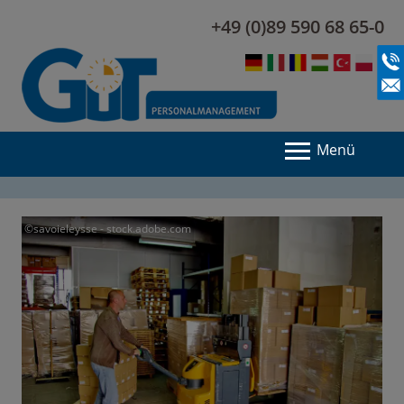
+49 (0)89 590 68 65-0
Menü
©savoieleysse - stock.adobe.com