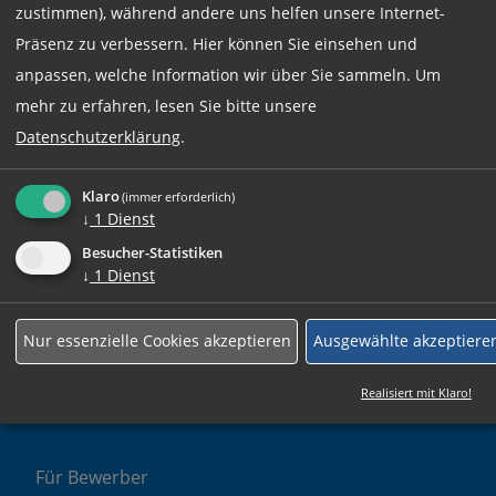
zustimmen), während andere uns helfen unsere Internet-
Präsenz zu verbessern. Hier können Sie einsehen und
anpassen, welche Information wir über Sie sammeln.
Um
mehr zu erfahren, lesen Sie bitte unsere
Datenschutzerklärung
.
Klaro
(immer erforderlich)
↓
1
Dienst
Besucher-Statistiken
Für Unternehmen
↓
1
Dienst
Personalanfrage
Nur essenzielle Cookies akzeptieren
Ausgewählte akzeptiere
Zeitarbeit Vorteile
Realisiert mit Klaro!
Franchise
Für Bewerber