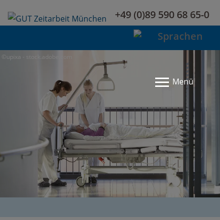
+49 (0)89 590 68 65-0
©upixa - stock.adobe.com
Menü