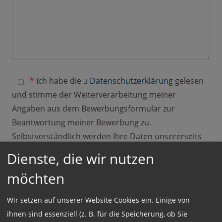
*
Ich habe die
Datenschutzerklärung
gelesen
und stimme der Weiterverarbeitung meiner
Angaben aus dem Bewerbungsformular zur
Beantwortung meiner Bewerbung zu.
Selbstverständlich werden Ihre Daten unsererseits
streng vertraulich behandelt. Hinweis: Sie können
Dienste, die wir nutzen
Ihre Einwilligung jederzeit für die Zukunft per E-Mail
möchten
an
kontakt@gut-zeitarbeit.de
widerrufen.
Wir setzen auf unserer Website Cookies ein. Einige von
ihnen sind essenziell (z. B. für die Speicherung, ob Sie