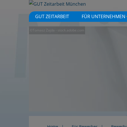
GUT ZEITARBEIT
FÜR UNTERNEHMEN
©Tomasz Zajda - stock.adobe.com
Home
Für Bewerber
Bewerb