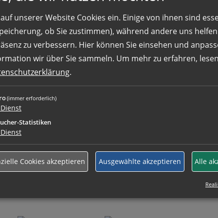
eien vom Typ doc, docx, pdf, txt. Idealerweise sollten einze
auf unserer Website Cookies ein. Einige von ihnen sind essen
 Speicherung, ob Sie zustimmen), während andere uns helfe
räsenz zu verbessern. Hier können Sie einsehen und anpass
ormation wir über Sie sammeln.
Um mehr zu erfahren, lesen 
tenschutzerklärung
.
ro
(immer erforderlich)
Dienst
lärung
gelesen und stimme der Weiterverarbeitung meine
ucher-Statistiken
Dienst
g meiner Bewerbung zu. Selbstverständlich werden Ihre Da
inwilligung jederzeit für die Zukunft per E-Mail an
kontakt
zielle Cookies akzeptieren
Ausgewählte akzeptieren
Alle ak
Reali