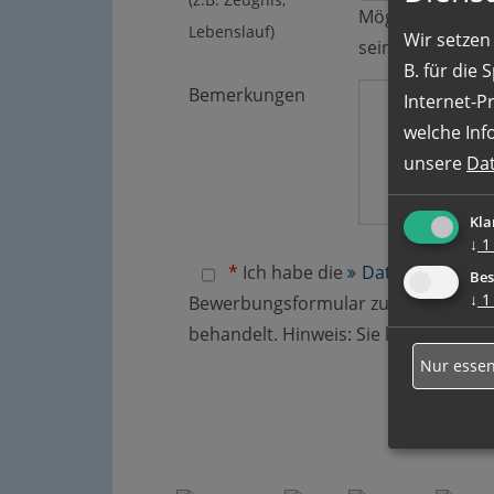
Möglich sind Dat
Lebenslauf)
Wir setzen 
sein.
B. für die
Bemerkungen
Internet-P
welche Inf
unsere
Da
Kla
↓
1
*
Ich habe die
Datenschutzerk
Bes
↓
1
Bewerbungsformular zur Beantwortun
behandelt. Hinweis: Sie können Ihre E
Nur essen