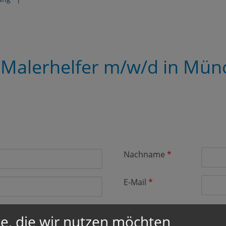
Malerhelfer m/w/d in Mün
Nachname
*
E-Mail
*
e, die wir nutzen möchten