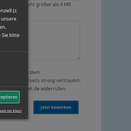
lne Dateien nicht größer als 4 MB
ziell (z.
n unsere
en,
Sie bitte
r Angaben aus dem
ten unsererseits streng vertraulich
@gut-zeitarbeit.de
widerrufen.
zeptieren
siert mit Klaro!