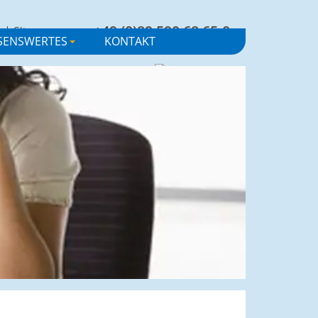
+49 (0)89 590 68 65-0
e
|
Sitemap
SENSWERTES
KONTAKT
+