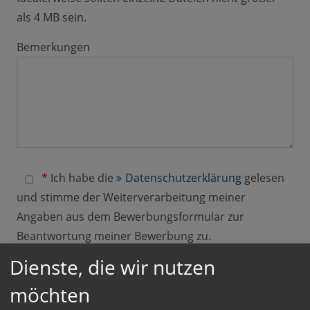
als 4 MB sein.
Bemerkungen
*
Ich habe die
Datenschutzerklärung
gelesen
und stimme der Weiterverarbeitung meiner
Angaben aus dem Bewerbungsformular zur
Beantwortung meiner Bewerbung zu.
Selbstverständlich werden Ihre Daten unsererseits
Dienste, die wir nutzen
streng vertraulich behandelt. Hinweis: Sie können
möchten
Ihre Einwilligung jederzeit für die Zukunft per E-Mail