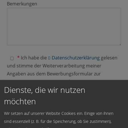
Bemerkungen
*
Ich habe die
Datenschutzerklärung
gelesen
und stimme der Weiterverarbeitung meiner
Angaben aus dem Bewerbungsformular zur
Beantwortung meiner Bewerbung zu.
Dienste, die wir nutzen
Selbstverständlich werden Ihre Daten unsererseits
streng vertraulich behandelt. Hinweis: Sie können
möchten
Ihre Einwilligung jederzeit für die Zukunft per E-Mail
Wir setzen auf unserer Website Cookies ein. Einige von ihnen
an
kontakt@gut-zeitarbeit.de
widerrufen.
sind essenziell (z. B. für die Speicherung, ob Sie zustimmen),