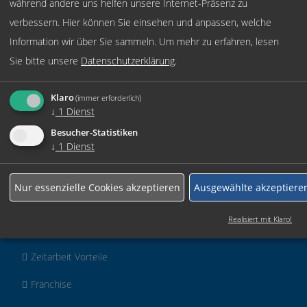
während andere uns helfen unsere Internet-Präsenz zu
verbessern. Hier können Sie einsehen und anpassen, welche
Information wir über Sie sammeln.
Um mehr zu erfahren, lesen
Sie bitte unsere
Datenschutzerklärung
.
Klaro
(immer erforderlich)
↓
1
Dienst
Besucher-Statistiken
↓
1
Dienst
Nur essenzielle Cookies akzeptieren
Ausgewählte akzeptiere
Für Unternehmen
Realisiert mit Klaro!
Personalanfrage
Zeitarbeit Vorteile
Franchise