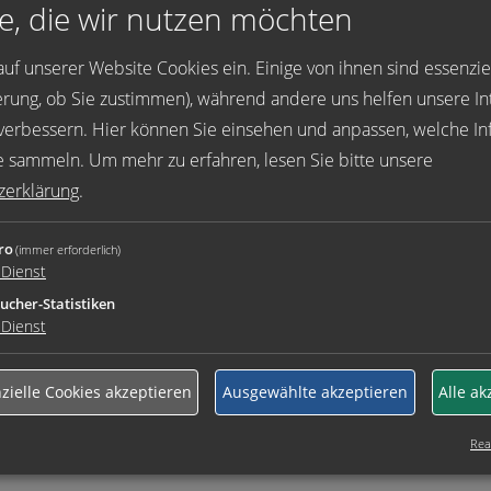
E-Mail
*
e, die wir nutzen möchten
auf unserer Website Cookies ein. Einige von ihnen sind essenziell
rung, ob Sie zustimmen), während andere uns helfen unsere In
ien vom Typ doc, docx, pdf, txt. Idealerweise sollten einzelne D
verbessern. Hier können Sie einsehen und anpassen, welche In
ie sammeln.
Um mehr zu erfahren, lesen Sie bitte unsere
zerklärung
.
ro
(immer erforderlich)
Dienst
ucher-Statistiken
Dienst
lärung
gelesen und stimme der Weiterverarbeitung meine
g meiner Bewerbung zu. Selbstverständlich werden Ihre Da
zielle Cookies akzeptieren
Ausgewählte akzeptieren
Alle ak
inwilligung jederzeit für die Zukunft per E-Mail an
kontakt
Real