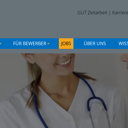
GUT Zeitarbeit
|
Karrier
FÜR BEWERBER
JOBS
ÜBER UNS
WIS
+
+
+
+