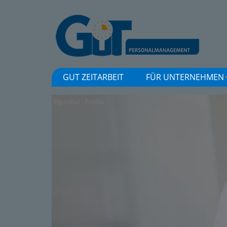
GUT ZEITARBEIT
FÜR UNTERNEHMEN
©goodluz - Fotolia