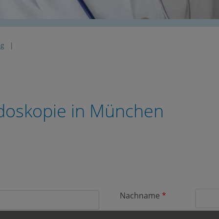
ng
doskopie in München
Nachname
*