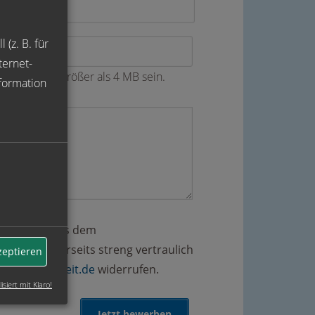
 (z. B. für
ternet-
ateien nicht größer als 4 MB sein.
formation
r Angaben aus dem
ten unsererseits streng vertraulich
zeptieren
@gut-zeitarbeit.de
widerrufen.
isiert mit Klaro!