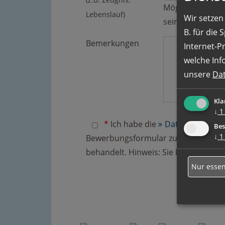
Möglich sind Dat
Lebenslauf)
Wir setzen 
sein.
B. für die
Bemerkungen
Internet-P
welche Inf
unsere
Da
Kla
↓
1
*
Ich habe die
Datenschutzerk
Bes
↓
1
Bewerbungsformular zur Beantwortun
behandelt. Hinweis: Sie können Ihre E
Nur essen