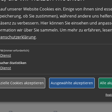
eien vom Typ doc, docx, pdf, txt. Idealerweise sollten einze
auf unserer Website Cookies ein. Einige von ihnen sind essen
 Speicherung, ob Sie zustimmen), während andere uns helfe
räsenz zu verbessern. Hier können Sie einsehen und anpass
ormation wir über Sie sammeln.
Um mehr zu erfahren, lesen 
tenschutzerklärung
.
ro
(immer erforderlich)
Dienst
lärung
gelesen und stimme der Weiterverarbeitung meine
ucher-Statistiken
Dienst
g meiner Bewerbung zu. Selbstverständlich werden Ihre Da
inwilligung jederzeit für die Zukunft per E-Mail an
kontakt
zielle Cookies akzeptieren
Ausgewählte akzeptieren
Alle ak
Reali