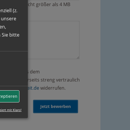
lne Dateien nicht größer als 4 MB
ziell (z.
n unsere
en,
Sie bitte
r Angaben aus dem
ten unsererseits streng vertraulich
@gut-zeitarbeit.de
widerrufen.
zeptieren
siert mit Klaro!